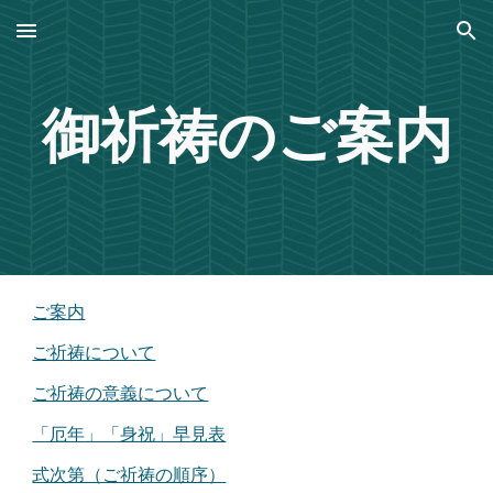
Skip to main content
Skip to navigation
御祈祷のご案内
ご案内
ご祈祷について
ご祈祷の意義について
「厄年」「身祝」早見表
式次第（ご祈祷の順序）